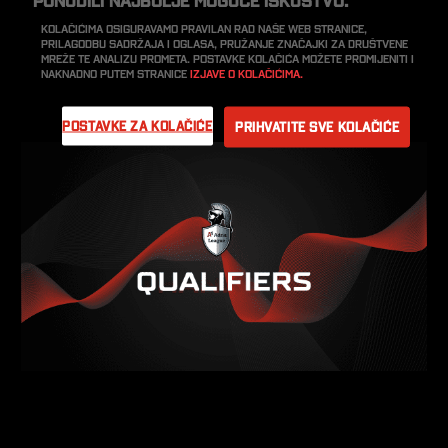
Kolačićima osiguravamo pravilan rad naše web stranice,
prilagodbu sadržaja i oglasa, pružanje značajki za društvene
mreže te analizu prometa. Postavke kolačića možete promijeniti i
naknadno putem stranice
Izjave o kolačićima.
Postavke za kolačiće
Prihvatite sve kolačiće