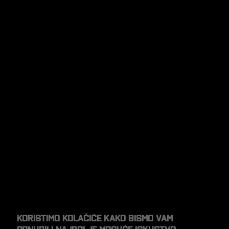
Koristimo kolačiće kako bismo vam
ponudili najbolje moguće iskustvo.