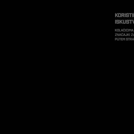
Korist
iskust
Kolačićima
značajki z
putem str