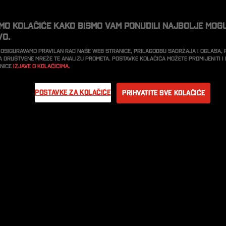
imo kolačiće kako bismo vam ponudili najbolje mog
vo.
 osiguravamo pravilan rad naše web stranice, prilagodbu sadržaja i oglasa,
a društvene mreže te analizu prometa. Postavke kolačića možete promijeniti 
anice
Izjave o kolačićima.
Postavke za kolačiće
Prihvatite sve kolačiće