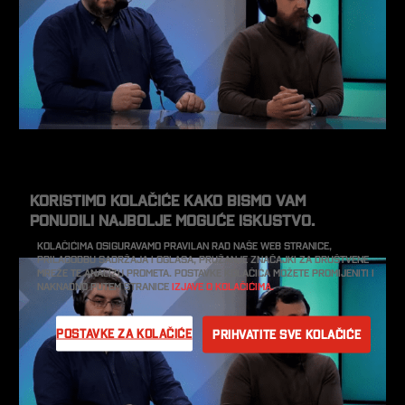
Koristimo kolačiće kako bismo vam
ponudili najbolje moguće iskustvo.
Kolačićima osiguravamo pravilan rad naše web stranice,
prilagodbu sadržaja i oglasa, pružanje značajki za društvene
mreže te analizu prometa. Postavke kolačića možete promijeniti i
naknadno putem stranice
Izjave o kolačićima.
Postavke za kolačiće
Prihvatite sve kolačiće