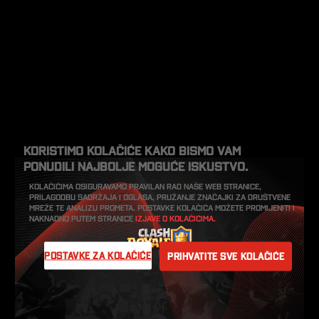
Koristimo kolačiće kako bismo vam
ponudili najbolje moguće iskustvo.
Kolačićima osiguravamo pravilan rad naše web stranice,
prilagodbu sadržaja i oglasa, pružanje značajki za društvene
mreže te analizu prometa. Postavke kolačića možete promijeniti i
naknadno putem stranice
Izjave o kolačićima.
Postavke za kolačiće
Prihvatite sve kolačiće