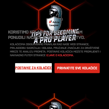
Koristimo kolačiće kako bismo vam
ponudili najbolje moguće iskustvo.
Kolačićima osiguravamo pravilan rad naše web stranice,
prilagodbu sadržaja i oglasa, pružanje značajki za društvene
mreže te analizu prometa. Postavke kolačića možete promijeniti i
naknadno putem stranice
Izjave o kolačićima.
Postavke za kolačiće
Prihvatite sve kolačiće