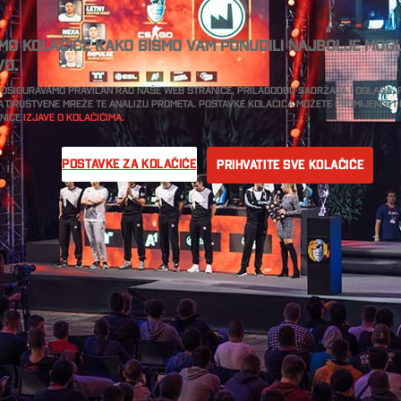
imo kolačiće kako bismo vam ponudili najbolje mog
vo.
 osiguravamo pravilan rad naše web stranice, prilagodbu sadržaja i oglasa,
a društvene mreže te analizu prometa. Postavke kolačića možete promijeniti 
anice
Izjave o kolačićima.
Postavke za kolačiće
Prihvatite sve kolačiće