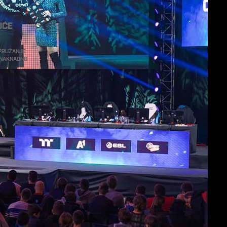
uće
 pružanje
i naknadno