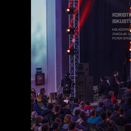
Korist
iskust
Kolačićima
značajki z
putem str