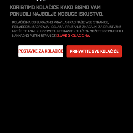
Koristimo kolačiće kako bismo vam
ponudili najbolje moguće iskustvo.
Kolačićima osiguravamo pravilan rad naše web stranice,
prilagodbu sadržaja i oglasa, pružanje značajki za društvene
mreže te analizu prometa. Postavke kolačića možete promijeniti i
naknadno putem stranice
Izjave o kolačićima.
Postavke za kolačiće
Prihvatite sve kolačiće