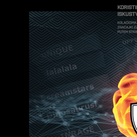
Korist
iskust
Kolačićima
značajki z
putem str