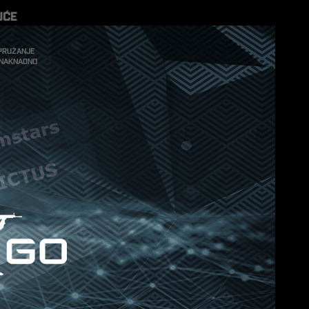
uće
 pružanje
i naknadno