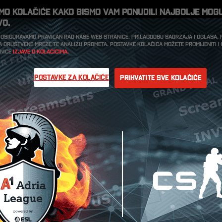
imo kolačiće kako bismo vam ponudili najbolje mog
vo.
 osiguravamo pravilan rad naše web stranice, prilagodbu sadržaja i oglasa,
a društvene mreže te analizu prometa. Postavke kolačića možete promijeniti 
anice
Izjave o kolačićima.
Postavke za kolačiće
Prihvatite sve kolačiće