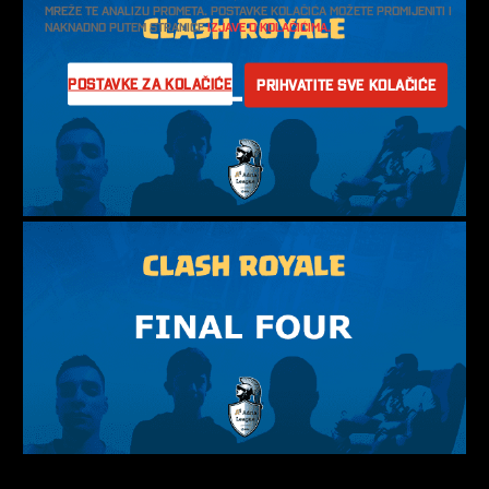
mreže te analizu prometa. Postavke kolačića možete promijeniti i
naknadno putem stranice
Izjave o kolačićima.
Postavke za kolačiće
Prihvatite sve kolačiće