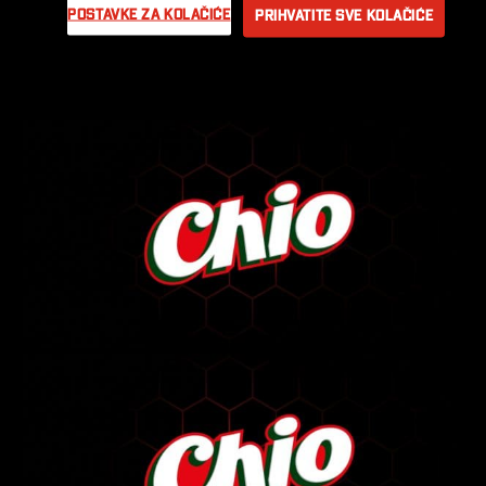
Postavke za kolačiće
Prihvatite sve kolačiće