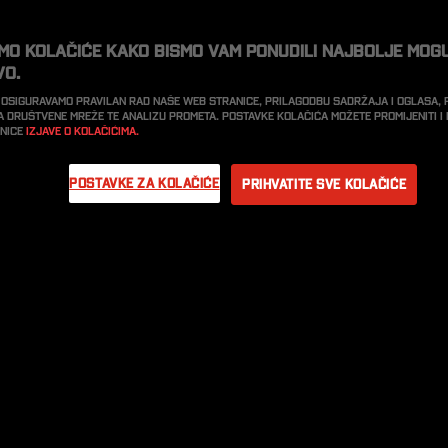
imo kolačiće kako bismo vam ponudili najbolje mog
vo.
 osiguravamo pravilan rad naše web stranice, prilagodbu sadržaja i oglasa,
a društvene mreže te analizu prometa. Postavke kolačića možete promijeniti 
anice
Izjave o kolačićima.
Postavke za kolačiće
Prihvatite sve kolačiće