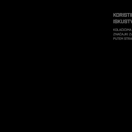
Korist
iskust
Kolačićima
značajki z
putem str