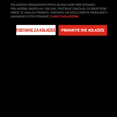
Kolačićima osiguravamo pravilan rad naše web stranice,
prilagodbu sadržaja i oglasa, pružanje značajki za društvene
mreže te analizu prometa. Postavke kolačića možete promijeniti i
naknadno putem stranice
Izjave o kolačićima.
Postavke za kolačiće
Prihvatite sve kolačiće