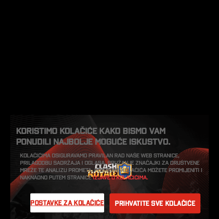
Koristimo kolačiće kako bismo vam
ponudili najbolje moguće iskustvo.
Kolačićima osiguravamo pravilan rad naše web stranice,
prilagodbu sadržaja i oglasa, pružanje značajki za društvene
mreže te analizu prometa. Postavke kolačića možete promijeniti i
naknadno putem stranice
Izjave o kolačićima.
Postavke za kolačiće
Prihvatite sve kolačiće