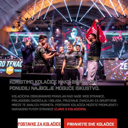
Koristimo kolačiće kako bismo vam
ponudili najbolje moguće iskustvo.
Kolačićima osiguravamo pravilan rad naše web stranice,
prilagodbu sadržaja i oglasa, pružanje značajki za društvene
mreže te analizu prometa. Postavke kolačića možete promijeniti i
naknadno putem stranice
Izjave o kolačićima.
Postavke za kolačiće
Prihvatite sve kolačiće