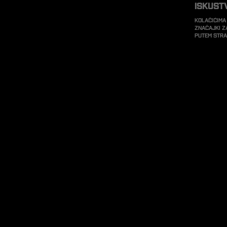
iskust
Kolačićima
značajki z
putem str