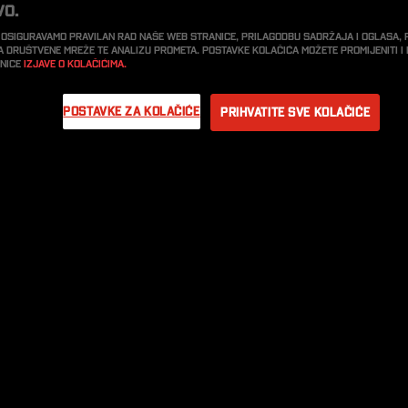
vo.
 osiguravamo pravilan rad naše web stranice, prilagodbu sadržaja i oglasa,
a društvene mreže te analizu prometa. Postavke kolačića možete promijeniti 
anice
Izjave o kolačićima.
Postavke za kolačiće
Prihvatite sve kolačiće