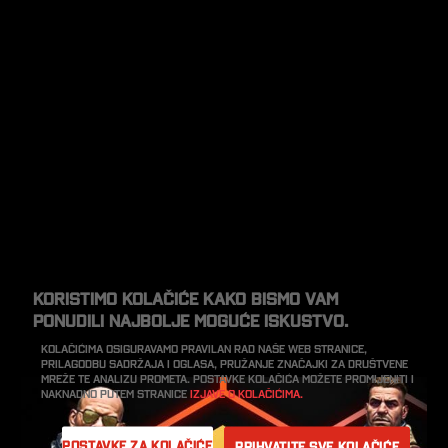
Koristimo kolačiće kako bismo vam
ponudili najbolje moguće iskustvo.
Kolačićima osiguravamo pravilan rad naše web stranice,
prilagodbu sadržaja i oglasa, pružanje značajki za društvene
mreže te analizu prometa. Postavke kolačića možete promijeniti i
naknadno putem stranice
Izjave o kolačićima.
Postavke za kolačiće
Prihvatite sve kolačiće