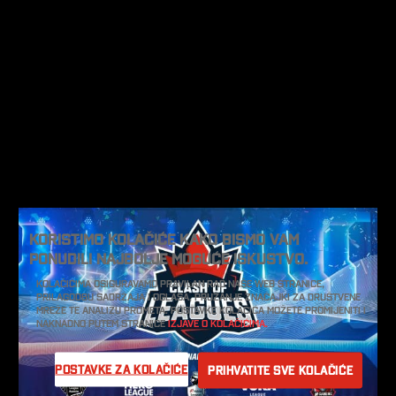
Koristimo kolačiće kako bismo vam
ponudili najbolje moguće iskustvo.
Kolačićima osiguravamo pravilan rad naše web stranice,
prilagodbu sadržaja i oglasa, pružanje značajki za društvene
mreže te analizu prometa. Postavke kolačića možete promijeniti i
naknadno putem stranice
Izjave o kolačićima.
Postavke za kolačiće
Prihvatite sve kolačiće