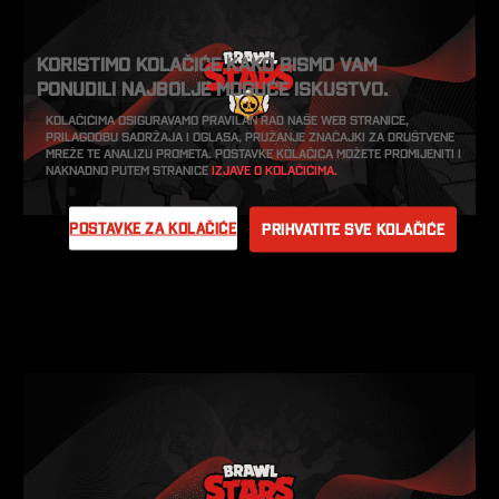
Koristimo kolačiće kako bismo vam
ponudili najbolje moguće iskustvo.
Kolačićima osiguravamo pravilan rad naše web stranice,
prilagodbu sadržaja i oglasa, pružanje značajki za društvene
mreže te analizu prometa. Postavke kolačića možete promijeniti i
naknadno putem stranice
Izjave o kolačićima.
Postavke za kolačiće
Prihvatite sve kolačiće