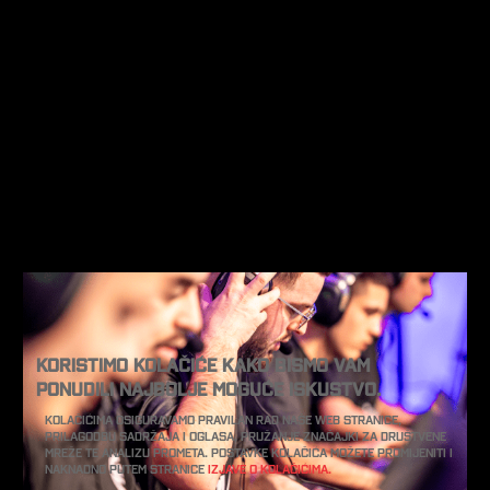
Koristimo kolačiće kako bismo vam
ponudili najbolje moguće iskustvo.
Kolačićima osiguravamo pravilan rad naše web stranice,
prilagodbu sadržaja i oglasa, pružanje značajki za društvene
mreže te analizu prometa. Postavke kolačića možete promijeniti i
naknadno putem stranice
Izjave o kolačićima.