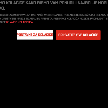
imo kolačiće kako bismo vam ponudili najbolje mog
vo.
 osiguravamo pravilan rad naše web stranice, prilagodbu sadržaja i oglasa,
a društvene mreže te analizu prometa. Postavke kolačića možete promijeniti 
anice
Izjave o kolačićima.
Postavke za kolačiće
Prihvatite sve kolačiće