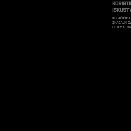
Korist
iskust
Kolačićima
značajki z
putem str