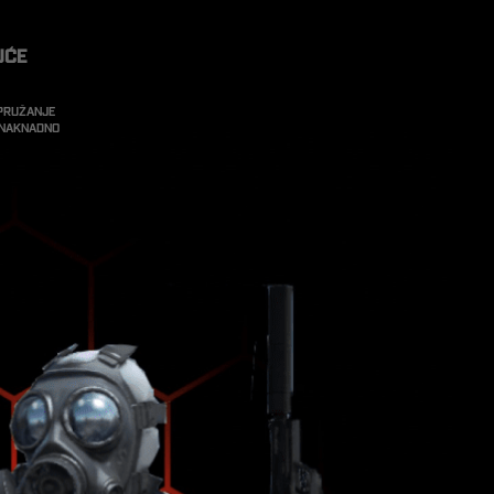
uće
 pružanje
i naknadno