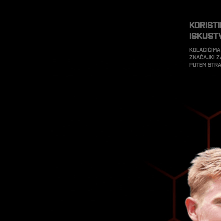
Korist
iskust
Kolačićima
značajki z
putem str