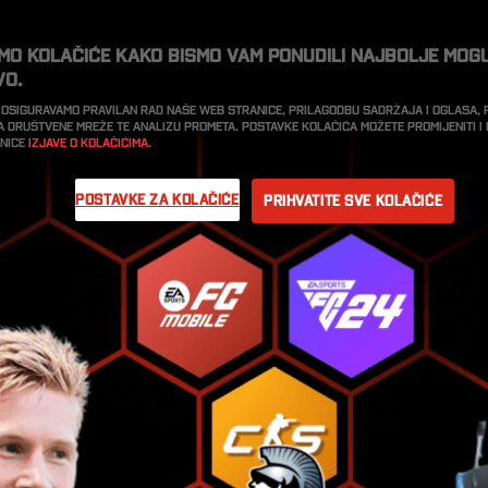
imo kolačiće kako bismo vam ponudili najbolje mog
vo.
 osiguravamo pravilan rad naše web stranice, prilagodbu sadržaja i oglasa,
a društvene mreže te analizu prometa. Postavke kolačića možete promijeniti 
anice
Izjave o kolačićima.
Postavke za kolačiće
Prihvatite sve kolačiće