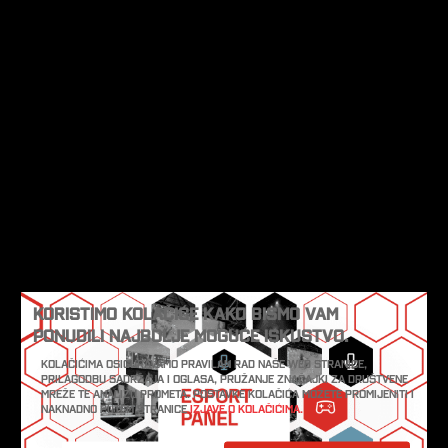
Koristimo kolačiće kako bismo vam
ponudili najbolje moguće iskustvo.
Kolačićima osiguravamo pravilan rad naše web stranice,
prilagodbu sadržaja i oglasa, pružanje značajki za društvene
mreže te analizu prometa. Postavke kolačića možete promijeniti i
naknadno putem stranice
Izjave o kolačićima.